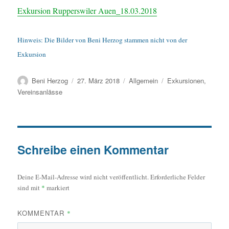
Exkursion Rupperswiler Auen_18.03.2018
Hinweis: Die Bilder von Beni Herzog stammen nicht von der
Exkursion
Autor
Veröffentlicht
Kategorien
Schlagwörter
Beni Herzog
27. März 2018
Allgemein
Exkursionen
,
am
Vereinsanlässe
Schreibe einen Kommentar
Deine E-Mail-Adresse wird nicht veröffentlicht.
Erforderliche Felder
sind mit
*
markiert
KOMMENTAR
*