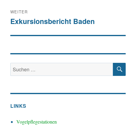
WEITER
Exkursionsbericht Baden
Nächster
Beitrag:
SU
Suchen
nach:
LINKS
Vogelpflegestationen