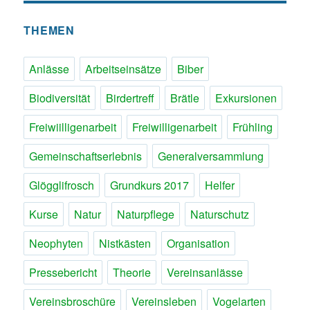
THEMEN
Anlässe
Arbeitseinsätze
Biber
Biodiversität
Birdertreff
Brätle
Exkursionen
Freiwiilligenarbeit
Freiwilligenarbeit
Frühling
Gemeinschaftserlebnis
Generalversammlung
Glögglifrosch
Grundkurs 2017
Helfer
Kurse
Natur
Naturpflege
Naturschutz
Neophyten
Nistkästen
Organisation
Pressebericht
Theorie
Vereinsanlässe
Vereinsbroschüre
Vereinsleben
Vogelarten