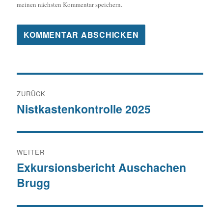
meinen nächsten Kommentar speichern.
Beitragsnavigation
ZURÜCK
Nistkastenkontrolle 2025
Vorheriger
Beitrag:
WEITER
Exkursionsbericht Auschachen
Nächster
Brugg
Beitrag: